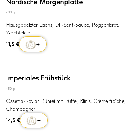
Nordische Morgenplatte
400 g
Hausgebeizter Lachs, Dill-Senf-Sauce, Roggenbrot,
Wachteleier
+
11,5
€
Imperiales Frühstück
450 g
Ossetra-Kaviar, Rührei mit Trüffel, Blinis, Crème fraîche,
Champagner
+
14,5
€