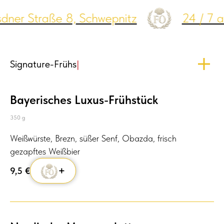
dner Straße 8, Schwepnitz
24 / 7 a
Signature-
|
Bayerisches Luxus-Frühstück
350 g
Weißwürste, Brezn, süßer Senf, Obazda, frisch
gezapftes Weißbier
+
9,5
€