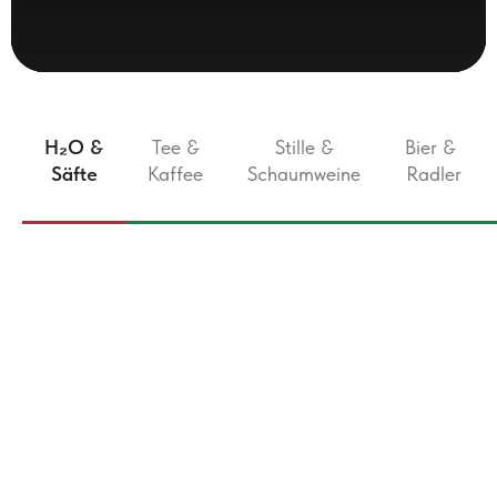
H₂O &
Tee &
Stille &
Bier &
Säfte
Kaffee
Schaumweine
Radler