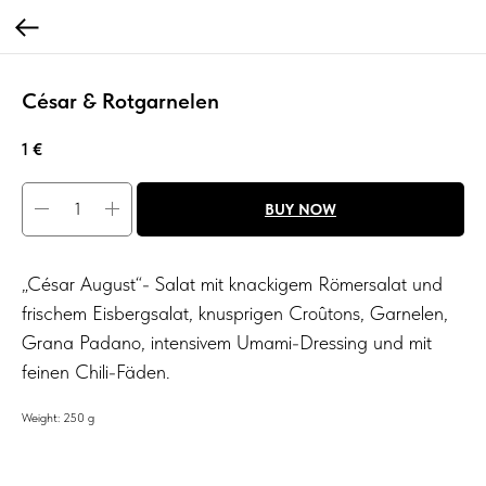
César & Rotgarnelen
1
€
BUY NOW
„César August“- Salat mit knackigem Römersalat und
frischem Eisbergsalat, knusprigen Croûtons, Garnelen,
Grana Padano, intensivem Umami-Dressing und mit
feinen Chili-Fäden.
Weight: 250 g