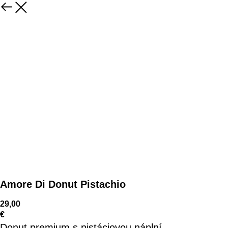
Amore Di Donut Pistachio
29,00
€
Donut premium s pistáciovou náplní.