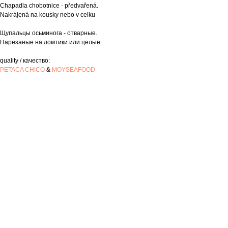
Chapadla chobotnice - předvařená.
Nakrájená na kousky nebo v celku
Щупальцы осьминога - отварные.
Нарезаные на ломтики или целые.
quality / качество:
PETACA CHICO
&
MOYSEAFOOD