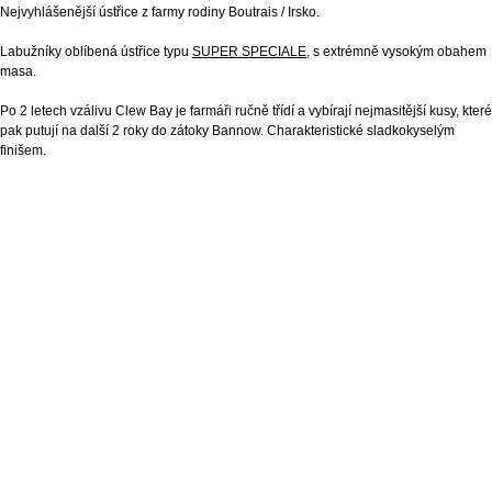
Nejvyhlášenější ústřice z farmy rodiny Boutrais / Irsko.
Labužníky oblíbená ústřice typu
SUPER SPECIALE
, s extrémně vysokým obahem
masa.
Po 2 letech vzálivu Clew Bay je farmáři ručně třídí a vybírají nejmasitější kusy, které
pak putují na další 2 roky do zátoky Bannow. Charakteristické sladkokyselým
finišem.