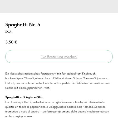
Spaghetti Nr. 5
SKU:
5,50
€
’Ne Bestellung machen.
Ein klassisches italienisches Pastagericht mit fein gehacktem Knoblauch,
hochwertigem Olivenöl, einem Hauch Chili und einem Schuss Yamasa-Sojasauce.
Einfach, aromatisch und voller Geschmack – perfekt für Liebhaber der mediterranen
Küche mit einem japanischen Twist.
Spaghetti n. 5 Aglio e Olio
Un classico piatto di pasta italiano con aglio finemente tritato, olio d'oliva di alta
qualità, un tocco di peperoncino e un’aggiunta di salsa di soia Yamasa. Semplice,
aromatico e ricco di sapore – perfetto per gli amanti della cucina mediterranea con
un tocco giapponese.