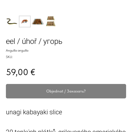
eel / úhoř / угорь
Anguilla anguilla
SKU:
€
59,00
Objednat / Заказать?
unagi kabayaki slice