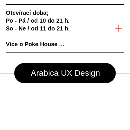
Otevírací doba;
Arabica UX Design
Po - Pá / od 10 do 21 h.
So - Ne / od 11 do 21 h.
Více o Poke House
...