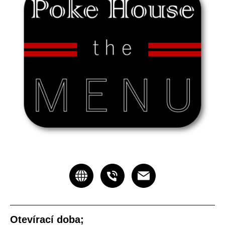
Arabica UX Design
Otevírací doba;