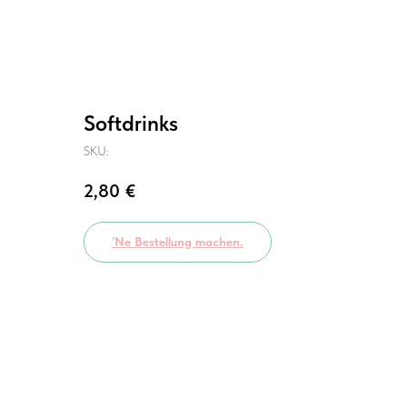
Softdrinks
SKU:
2,80
€
’Ne Bestellung machen.