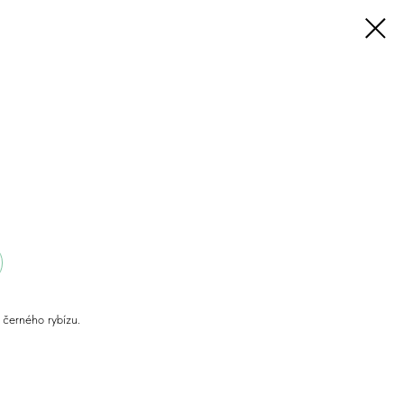
a černého rybízu.